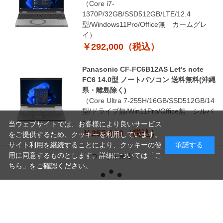
（Core i7-
1370P/32GB/SSD512GB/LTE/12.4
型/Windows11Pro/Office無 カームグレ
イ）
￥292,000（税込）
Panasonic CF-FC6B12AS Let’s note
FC6 14.0型 ノートパソコン 送料無料(沖縄
県・離島除く)
（Core Ultra 7-255H/16GB/SSD512GB/14
型/ドライブ無/Win11Pro/Office無 シルバ
ー）
当ウェブサイトでは、お客様により良いサービス
￥255,600（税込）
をご提供するため、クッキーを利用しています。
サイト利用を継続することにより、クッキーの使
承諾する
用に同意するものとします。詳細については「
こ
つづきを見る
ちら
」をご確認ください。
読
[1～8件]