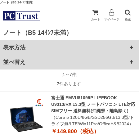
ノート（B5 14ｲﾝﾁ未満）
カート
マイページ
検索
ノート（B5 14ｲﾝﾁ未満）
表示方法
並べ替え
[1～7件]
7
件あります
富士通 FMVU81099P LIFEBOOK
U9313/RX 13.3型 ノートパソコン LTE対応
SIMフリー 送料無料(沖縄県・離島除く)
（Core 5 120U/8GB/SSD256GB/13.3型/ド
ライブ無/LTE/Win11Pro/OfficeH&B2024）
￥149,800（税込）