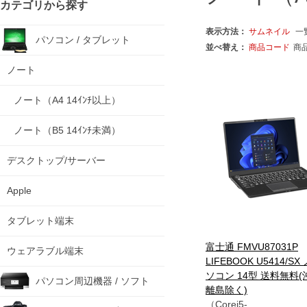
カテゴリから探す
表示方法：
サムネイル
一
パソコン / タブレット
並べ替え：
商品コード
商
ノート
ノート（A4 14ｲﾝﾁ以上）
ノート（B5 14ｲﾝﾁ未満）
デスクトップ/サーバー
Apple
タブレット端末
富士通 FMVU87031P
ウェアラブル端末
LIFEBOOK U5414/S
ソコン 14型 送料無料
パソコン周辺機器 / ソフト
離島除く)
（Corei5-