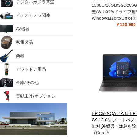
デジタルカメラ関連
1335U/16GB/SSD256G
型/WUXGA/ドライブ無/
ビデオカメラ関連
Windows11pro/Office
￥130,9
AV機器
家電製品
楽器
アウトドア用品
金庫/その他
電動工具/オプション
HP C52NQAT#ABJ HP
G9 15.6型 ノートパソ
無料(沖縄県・離島を除
（Core 5