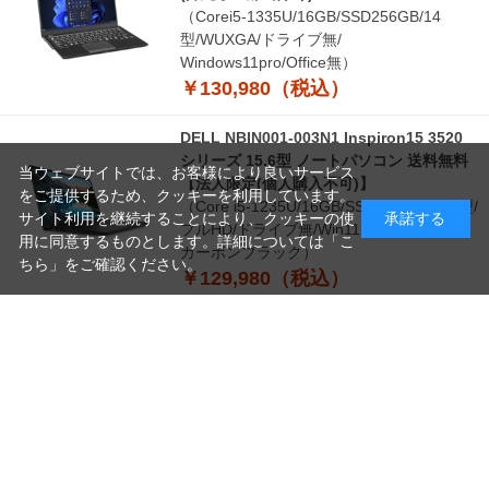
（Corei5-1335U/16GB/SSD256GB/14
型/WUXGA/ドライブ無/
Windows11pro/Office無）
￥130,980（税込）
DELL NBIN001-003N1 Inspiron15 3520
シリーズ 15.6型 ノートパソコン 送料無料
当ウェブサイトでは、お客様により良いサービス
【法人限定(個人購入不可)】
をご提供するため、クッキーを利用しています。
（Core i5-1235U/16GB/SSD512GB/15.6型/
サイト利用を継続することにより、クッキーの使
承諾する
フルHD/ドライブ無/Win11 Pro/Office無
用に同意するものとします。詳細については「
こ
カーボンブラック）
ちら
」をご確認ください。
￥129,980（税込）
つづきを見る
読
み
[1～8件]