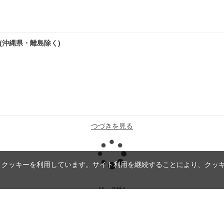
無料(沖縄県・離島除く)
つづきを見る
読
、クッキーを利用しています。サイト利用を継続することにより、クッ
み
[1～8件]
9
件あります