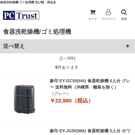
食器洗乾燥機/ゴミ処理機 並び順：商品名
カート
マイページ
検索
食器洗乾燥機/ゴミ処理機
並べ替え
[1～8件]
9
件あります
象印 EY-GC50(HA) 食器乾燥機 6人分 グレ
ー 送料無料（沖縄県・離島を除く）
（グレー）
￥22,980（税込）
象印 EY-JG50(WA) 食器乾燥機 5人分 ホワ