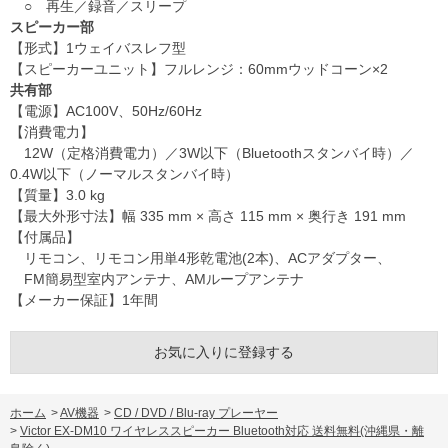
○ 再生／録音／スリープ
スピーカー部
【形式】1ウェイバスレフ型
【スピーカーユニット】フルレンジ：60mmウッドコーン×2
共有部
【電源】AC100V、50Hz/60Hz
【消費電力】
12W（定格消費電力）／3W以下（Bluetoothスタンバイ時）／
0.4W以下（ノーマルスタンバイ時）
【質量】3.0 kg
【最大外形寸法】幅 335 mm × 高さ 115 mm × 奥行き 191 mm
【付属品】
リモコン、リモコン用単4形乾電池(2本)、ACアダプター、
FM簡易型室内アンテナ、AMループアンテナ
【メーカー保証】1年間
お気に入りに登録する
ホーム
>
AV機器
>
CD / DVD / Blu-ray プレーヤー
>
Victor EX-DM10 ワイヤレススピーカー Bluetooth対応 送料無料(沖縄県・離