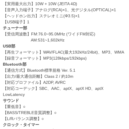
【実用最大出力】10W + 10W (JEITA 4Ω)
【音声入力端子】アナログ(RCA)×1、光デジタル(OPTICAL)×1
【ヘッドホン出力】ステレオミニ(Φ3.5)×1
【USB端子】1
チューナー部
【受信周波数】FM:76.0~95.0MHz (ワイドFM対応)
AM:531~1,602kHz
USB部
【再生フォーマット】WAV/FLAC(最大192kHz/24bit)、MP3、WMA
【録音フォーマット】MP3(128kbps/192kbps)
Bluetooth部
【通信方式】Bluetooth標準規格 Ver. 5.1
【出力/最大通信距離】Class 2 / 約10m
【対応プロファイル】A2DP, AVRC
【対応コーデック】SBC、AAC、aptX、aptX HD、aptX
LowLatency
サウンド
【重低音】○
【BASS/TREBLE音質調整】○
【L/Rバランス調整】○
クロック・タイマー