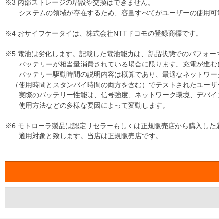
※3 内部ストレージの増設や交換はできません。
システムの領域が存在するため、容量すべてがユーザーの使用可
※4 おサイフケータイは、株式会社NTTドコモの登録商標です。
※5 電池は劣化します。記載した電池能力は、新品状態でのパフォー
バッテリーが相当量消費されている場合に限ります。充電が進む
バッテリー駆動時間の説明内容は概算であり、最適なネットワーク
（使用時間とスタンバイ時間の両方を含む）でテストされたユーザ
実際のバッテリー性能は、信号強度、ネットワーク環境、デバイス
使用方法などの多様な要因によって変動します。
※6 モトローラ製品は認定リセラーもしくは正規販売店から購入した
適用対象と致します。当店は正規販売店です。