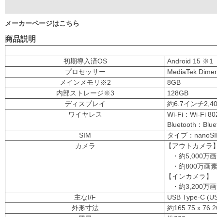
メーカーページはこちら
商品説明
初期導入済OS
Android 15 ※1
プロセッサー
MediaTek Dimens
メインメモリ※2
8GB
内部ストレージ※3
128GB
ディスプレイ
約6.7インチ2,40
ワイヤレス
Wi-Fi：Wi-Fi 802
Bluetooth：Bl
SIM
タイプ：nanoSI
カメラ
【アウトカメラ
・約5,000万画素メ
・約800万画素超
【インカメラ】
・約3,200万画素(
主なI/F
USB Type-C
外形寸法
約165.75 x 76.