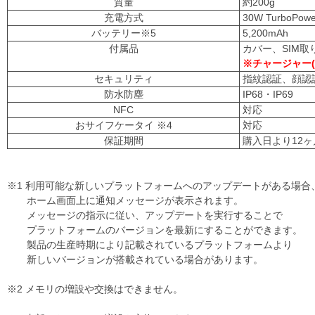
質量
約200g
充電方式
30W TurboPo
バッテリー※5
5,200mAh
付属品
カバー、SIM取
※チャージャー(
セキュリティ
指紋認証、顔認
防水防塵
IP68・IP69
NFC
対応
おサイフケータイ ※4
対応
保証期間
購入日より12ヶ
※1 利用可能な新しいプラットフォームへのアップデートがある場合
ホーム画面上に通知メッセージが表示されます。
メッセージの指示に従い、アップデートを実行することで
プラットフォームのバージョンを最新にすることができます。
製品の生産時期により記載されているプラットフォームより
新しいバージョンが搭載されている場合があります。
※2 メモリの増設や交換はできません。