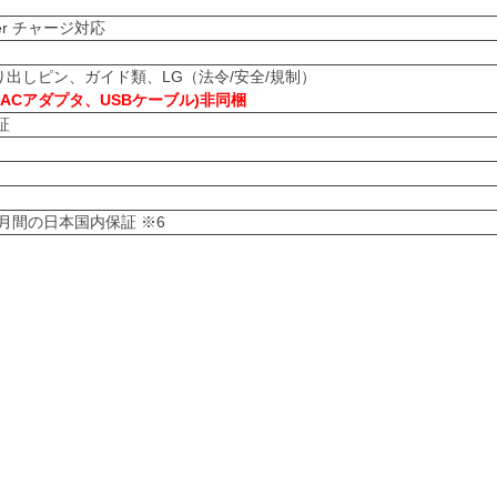
wer チャージ対応
り出しピン、ガイド類、LG（法令/安全/規制）
ACアダプタ、USBケーブル)非同梱
証
月間の日本国内保証 ※6
、