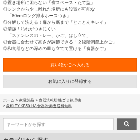
◎置き場所に困らない「省スペース・たて型」
◎シンクから少し離れた場所にも設置が可能な
「80cmロング排水ホースつき」
◎分解して洗える！扉から底まで「とことんキレイ」
◎清潔！汚れがつきにくい
「ステンレスのトレー、かご、はし立て」
◎食器に合わせて高さが調節できる「２段階調節上かご」
◎和食器などの深めの皿も立てて置ける「食器かご」
お気に入りに登録する
ホーム
>
家電製品
>
食器洗乾燥機/ゴミ処理機
>
象印 EY-KB50-HA 食器乾燥機 送料無料
キーワードから探す