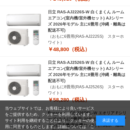
日立 RAS-AJ2226S-W 白くまくん ルーム
エアコン(室内機/室外機セット) AJシリー
ズ 2026年モデル 主に6畳用 (沖縄・離島は
配送不可)
（おもに6畳用(RAS-AJ2225S) スターホ
ワイト）
￥48,800（税込）
日立 RAS-AJ2526S-W 白くまくん ルーム
エアコン(室内機/室外機セット) AJシリー
ズ 2026年モデル 主に8畳用 (沖縄・離島は
配送不可)
（おもに8畳用(RAS-AJ2526S) スターホ
ワイト）
￥58,280（税込）
当ウェブサイトでは、お客様により良いサービス
Panasonic CS-226DFL-W エオリア Fシリ
をご提供するため、クッキーを利用しています。
ーズ (おもに6畳用) 26年モデル ルームエア
サイト利用を継続することにより、クッキーの使
承諾する
コン(室内機/室外機セット) (沖縄県・離島
用に同意するものとします。詳細については「
こ