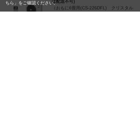
は配送不可)
ちら
」をご確認ください。
（おもに6畳用(CS-226DFL) クリスタル
ホワイト）
￥52,000（税込）
Haier ハイアール JA-W16B 窓用エアコン
冷房専用 2026年モデル 送料無料 (沖縄・離
島は除く)
（ホワイト）
￥38,400（税込）
つづきを見る
読
み
[1～10件]
22
件あります