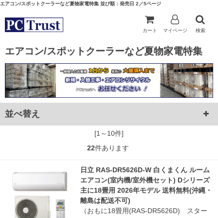
エアコン/スポットクーラーなど夏物家電特集 並び順：発売日 2／5ページ
カート
マイページ
検索
エアコン/スポットクーラーなど夏物家電特集
並べ替え
[1～10件]
22
件あります
日立 RAS-DR5626D-W 白くまくん ルーム
エアコン(室内機/室外機セット) Dシリーズ
主に18畳用 2026年モデル 送料無料(沖縄・
離島は配送不可)
（おもに18畳用(RAS-DR5626D) スター