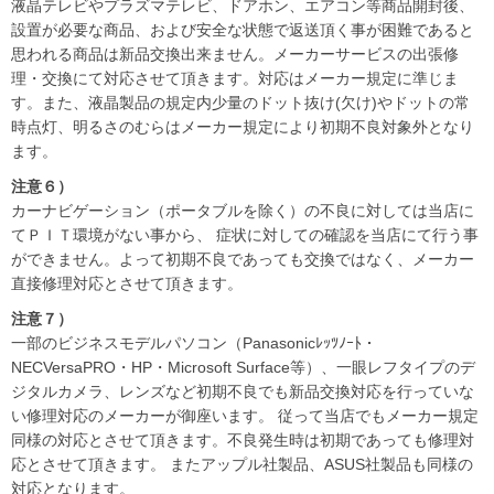
液晶テレビやプラズマテレビ、ドアホン、エアコン等商品開封後、
設置が必要な商品、および安全な状態で返送頂く事が困難であると
思われる商品は新品交換出来ません。メーカーサービスの出張修
理・交換にて対応させて頂きます。対応はメーカー規定に準じま
す。また、液晶製品の規定内少量のドット抜け(欠け)やドットの常
時点灯、明るさのむらはメーカー規定により初期不良対象外となり
ます。
注意６）
カーナビゲーション（ポータブルを除く）の不良に対しては当店に
てＰＩＴ環境がない事から、 症状に対しての確認を当店にて行う事
ができません。よって初期不良であっても交換ではなく、メーカー
直接修理対応とさせて頂きます。
注意７）
一部のビジネスモデルパソコン（Panasonicﾚｯﾂﾉｰﾄ・
NECVersaPRO・HP・Microsoft Surface等）、一眼レフタイプのデ
ジタルカメラ、レンズなど初期不良でも新品交換対応を行っていな
い修理対応のメーカーが御座います。 従って当店でもメーカー規定
同様の対応とさせて頂きます。不良発生時は初期であっても修理対
応とさせて頂きます。 またアップル社製品、ASUS社製品も同様の
対応となります。