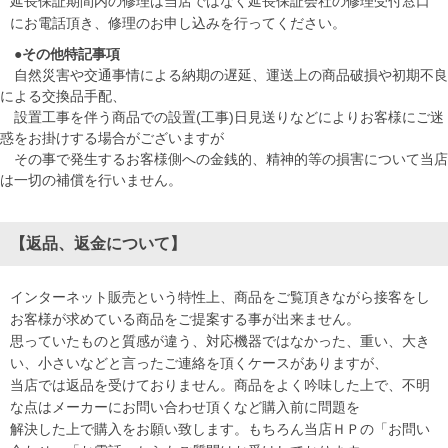
延長保証期間内の修理は当店ではなく延長保証会社の修理受付窓口
にお電話頂き、修理のお申し込みを行ってください。
●その他特記事項
自然災害や交通事情による納期の遅延、運送上の商品破損や初期不良
による交換品手配、
設置工事を伴う商品での設置(工事)日見送りなどによりお客様にご迷
惑をお掛けする場合がございますが
その事で発生するお客様側への金銭的、精神的等の損害について当店
は一切の補償を行いません。
【返品、返金について】
インターネット販売という特性上、商品をご覧頂きながら接客をし
お客様が求めている商品をご提案する事が出来ません。
思っていたものと質感が違う、対応機器ではなかった、重い、大き
い、小さいなどと言ったご連絡を頂くケースがありますが、
当店では返品を受けておりません。商品をよく吟味した上で、不明
な点はメーカーにお問い合わせ頂くなど購入前に問題を
解決した上で購入をお願い致します。もちろん当店ＨＰの「お問い