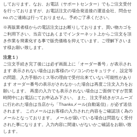
しております。なお、お電話（サポートセンター）でもご注文受付
を行っておりますが、お電話注文の場合発送後の運送会社、問合せ
no.のご連絡は行っておりません。予めご了承ください。
※再販業者様からの電話注文はお断りしております。買い物カゴを
ご利用下さい。当店ではあくまでインターネット上からご注文を頂
き作業を簡素化する事で販売価格を抑えています。ご理解下さいま
す様お願い致します。
注意１）
ご注文手続き完了後には必ず画面上に「オーダー番号」が表示され
ます 表示されない場合はお客様のパソコンのセキュリティ、設定等
の問題、入力手順のミス等の理由で受付出来ていない可能性があり
ます オーダー番号の表示がされなかった場合は再度ご注文入力をお
願いします。 再度の入力でも表示されない場合はご面倒ですが営業
時間中にお電話にてお申込み下さい。 また、注文手続きがスムーズ
に行われた場合は当店から「Thanksメール(自動返信)」が必ず送信
されます。 このメールはお客様の入力された内容をご確認頂く為の
メールとなっております。 メールが届いている場合は問題なく受付
された事になります。入力内容に間違いがないかご確認をお願い致
します。