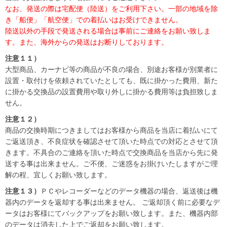
なお、発送の際は宅配便（陸送）をご利用下さい。一部の地域を除
き「船便」「航空便」での着払いはお受けできません。
陸送以外の手段で発送される場合は事前にご連絡をお願い致しま
す。また、海外からの発送はお断りしております。
注意１１）
大型商品、カーナビ等の商品が不良の場合、別途お客様が別業者に
設置・取付けを依頼されていたとしても、既に掛かった費用、新た
に掛かる交換品の設置費用や取り外しに掛かる費用等は負担致しま
せん。
注意１２）
商品の交換時期につきましてはお客様から商品を当店に着払いにて
ご返送頂き、不良症状を確認させて頂いた時点での対応とさせて頂
きます。不具合のご連絡を頂いた時点で交換商品を当店から先に発
送する事は出来ません。ご不便、ご迷惑をお掛けいたしますがご理
解の程、宜しくお願い致します。
注意１３）
ＰＣやレコーダーなどのデータ機器の場合、返送後は機
器内のデータを返却する事は出来ません。 ご返却頂く前に必要なデ
ータはお客様にてバックアップをお願い致します。また、機器内部
のデータは消去した上でご返却をお願い致します。