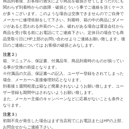
商品到着後、お客様の過失により商品を破損させてしまったのにも
関わらず到着時からの故障・破損とういう事でご連絡を頂くケース
が多々ございます。このような場合は交換できませんのでご自身で
メーカーに修理依頼をして下さい。到着時、箱の中の商品にダメー
ジがあると思われる外装のへこみ、破れがある場合は運送会社から
商品を受け取る前にお電話にてご連絡下さい。定休日の場合でも商
品受取り日にHP上部のお問い合わせよりご連絡お願い致します。後
日のご連絡については お客様の破損とみなします。
注意２）
箱、マニュアル、保証書、付属品等、商品到着時のものが揃ってい
る事が交換の前提となります。
※付属品の欠品、保証書への記入、ユーザー登録をされてしまった
場合、メーカーへ直接修理対応となります。
到着後１週間程度は箱など廃棄されないようお願い致します。ユー
ザー登録も期間中はされないようお願い致します。
また、メーカー主催のキャンペーンなどに応募がないことも条件と
なります。
注意３）
初期不良が発生した場合はまず当店宛てにお電話またはHPの上部、
お問合せからご連絡下さい。