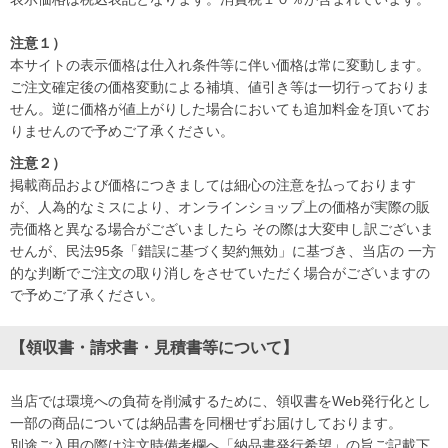
注意１）
本サイトの表示価格は仕入れ条件等に伴い価格は常に変動します。
ご注文確定後の価格変動による補填、値引き等は一切行っておりま
せん。逆に価格が値上がりした場合においても追加料金を頂いてお
りませんので予めご了承ください。
注意２）
掲載商品および価格につきましては細心の注意を払っております
が、人為的なミスにより、オンラインショップ上の価格が実際の販
売価格と異なる場合がございましたら その際は大変申し訳ございま
せんが、民法95条「錯誤に基づく契約無効」に基づき、当店の 一方
的な判断でご注文の取り消しをさせていただく場合がございますの
で予めご了承ください。
【領収書・請求書・見積書等について】
当店では環境への負荷を削減するために、領収書をWeb発行化とし
一部の商品については納品書を同梱せずお届けしております。
別途ご入用の際は注文時備考欄へ「納品書発行希望」の旨ご記載下