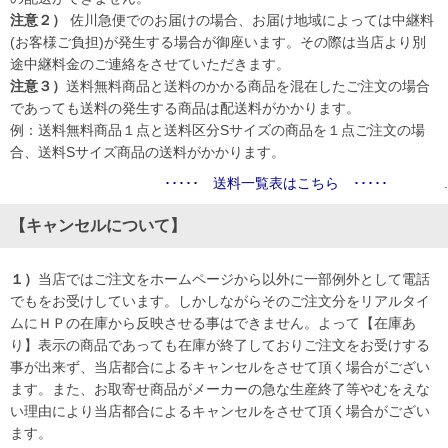
注意２）
佐川急便でのお届けの場合、お届け地域によっては中継料
(お客様ご負担)が発生する場合が御座います。その際は当店より別
途中継料金のご連絡をさせていただきます。
注意３）
送料無料商品と送料のかかる商品を混在したご注文の場合
であっても送料の発生する商品は配送料がかかります。
例：送料無料商品１点と送料区分Sサイズの商品を１点ご注文の場
合、送料Sサイズ商品の送料がかかります。
･････ 送料一覧表はこちら ･････
.
【キャンセルについて】
１）
当店ではご注文をホームページから以外に一部例外として電話
でもをお受けしています。しかしながらそのご注文分をリアルタイ
ムにＨＰの在庫から反映させる事はできません。よって【在庫あ
り】表示の商品であっても在庫が終了しておりご注文をお受けする
事が出来ず、当店都合によるキャンセルをさせて頂く場合がござい
ます。また、お取寄せ商品がメーカーの急な生産終了等やむをえな
い理由により当店都合によるキャンセルをさせて頂く場合がござい
ます。