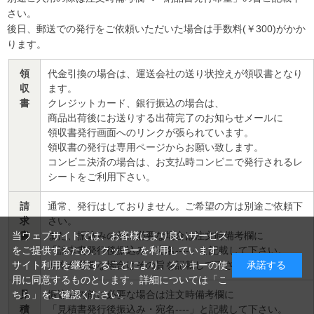
さい。
後日、郵送での発行をご依頼いただいた場合は手数料(￥300)がかか
ります。
領
代金引換の場合は、運送会社の送り状控えが領収書となり
収
ます。
書
クレジットカード、銀行振込の場合は、
商品出荷後にお送りする出荷完了のお知らせメールに
領収書発行画面へのリンクが張られています。
領収書の発行は専用ページからお願い致します。
コンビニ決済の場合は、お支払時コンビニで発行されるレ
シートをご利用下さい。
請
通常、発行はしておりません。ご希望の方は別途ご依頼下
求
さい。
書
また、振込みの前に必要な場合は注文時備考欄に
当ウェブサイトでは、お客様により良いサービス
「請求書発行後振込み・宛名----」と記載して下さい。
をご提供するため、クッキーを利用しています。
原本が必要な場合はその旨を記載して下さい。
サイト利用を継続することにより、クッキーの使
承諾する
用に同意するものとします。詳細については「
こ
見
振込みの前に必要な場合は注文時備考欄に
ちら
」をご確認ください。
積
「見積書発行後振込み・宛名----」と記載して下さい。