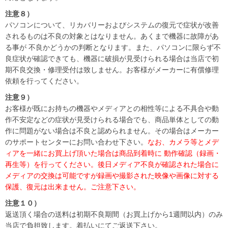
注意８）
パソコンについて、リカバリーおよびシステムの復元で症状が改善
されるものは不良の対象とはなりません。あくまで機器に故障があ
る事が 不良かどうかの判断となります。また、パソコンに限らず不
良症状が確認できても、機器に破損が見受けられる場合は当店で初
期不良交換・修理受付は致しません。お客様がメーカーに有償修理
依頼を行ってください。
注意９）
お客様が既にお持ちの機器やメディアとの相性等による不具合や動
作不安定などの症状が見受けられる場合でも、商品単体としての動
作に問題がない場合は不良と認められません。その場合はメーカー
のサポートセンターにお問い合わせ下さい。
なお、カメラ等とメデ
ィアを一緒にお買上げ頂いた場合は商品到着時に 動作確認（録画・
再生等）を行ってください。後日メディア不良が確認された場合に
メディアの交換は可能ですが録画や撮影された映像や画像に対する
保護、復元は出来ません。ご注意下さい。
注意１０）
返送頂く場合の送料は初期不良期間（お買上げから1週間以内）のみ
当店で負担致します。着払いにてご返送下さい。