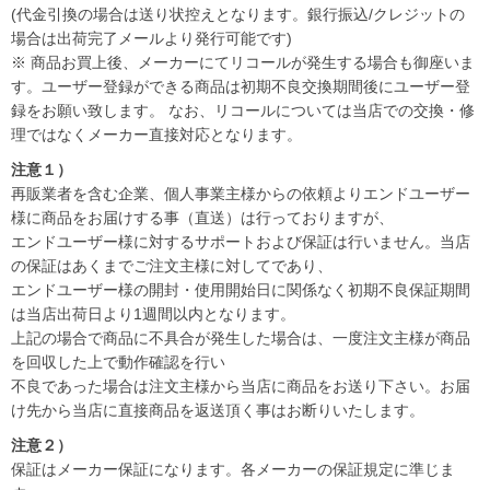
(代金引換の場合は送り状控えとなります。銀行振込/クレジットの
場合は出荷完了メールより発行可能です)
※ 商品お買上後、メーカーにてリコールが発生する場合も御座いま
す。ユーザー登録ができる商品は初期不良交換期間後にユーザー登
録をお願い致します。 なお、リコールについては当店での交換・修
理ではなくメーカー直接対応となります。
注意１）
再販業者を含む企業、個人事業主様からの依頼よりエンドユーザー
様に商品をお届けする事（直送）は行っておりますが、
エンドユーザー様に対するサポートおよび保証は行いません。当店
の保証はあくまでご注文主様に対してであり、
エンドユーザー様の開封・使用開始日に関係なく初期不良保証期間
は当店出荷日より1週間以内となります。
上記の場合で商品に不具合が発生した場合は、一度注文主様が商品
を回収した上で動作確認を行い
不良であった場合は注文主様から当店に商品をお送り下さい。お届
け先から当店に直接商品を返送頂く事はお断りいたします。
注意２）
保証はメーカー保証になります。各メーカーの保証規定に準じま