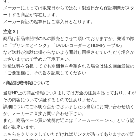
す。
メーカーによっては販売日からではなく製造日から保証期間がスタ
ートする商品が存在します。
メーカー保証の起算日はご購入日となります。
注意３）
商品は新品未開封のみの販売とさせて頂いておりますが、発送の際
に「プリンタとインク」「DVDレコーダーとHDMIケーブル」
など送料が無駄に掛からないよう開封し同梱させていただく場合が
ございますので予めご了承下さい。
別途送料を負担してでも別梱包を希望される場合は注文画面最後の
「ご要望欄に」その旨を記載してください
○商品記載情報について
当店HP上の商品情報につきましては万全の注意を払っておりますが
その内容について保証するものではありません。
詳細についてご不明な点がございましたら当店にお問い合わせ頂く
か、メーカーに直接お問い合わせ下さい。
また、商品ページ買い物籠付近には「メーカーページへ」という記
載が御座います。
こちらをクリックしていただければリンクが貼ってありますので詳