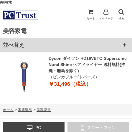
美容家電
カート
マイページ
検索
美容家電
並べ替え
Dyson ダイソン HD16VBTO Supersonic
Nural Shine ヘアドライヤー 送料無料(沖
縄・離島を除く)
（ビンカブルー/トパーズ）
￥31,496（税込）
ホーム
>
家電製品
>
美容家電
PC
スマートフォン