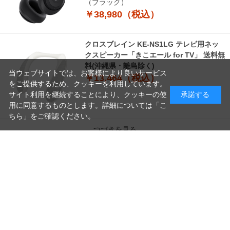
（ブラック）
￥38,980（税込）
クロスブレイン KE-NS1LG テレビ用ネッ
クスピーカー「きこエール for TV」 送料無
料(沖縄県・離島除く)
当ウェブサイトでは、お客様により良いサービス
￥13,464（税込）
をご提供するため、クッキーを利用しています。
サイト利用を継続することにより、クッキーの使
承諾する
用に同意するものとします。詳細については「
こ
ちら
」をご確認ください。
つづきを見る
読
み
[1～8件]
10
件あります