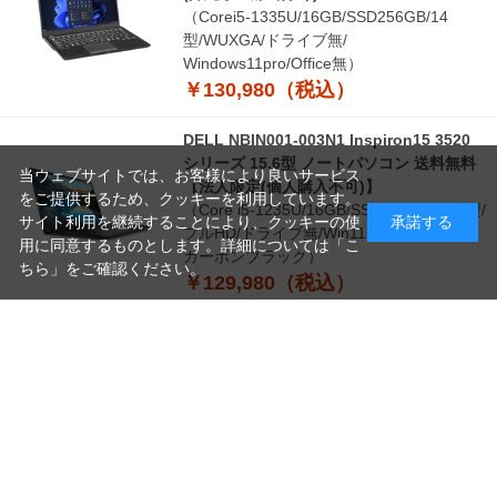
（Corei5-1335U/16GB/SSD256GB/14
型/WUXGA/ドライブ無/
Windows11pro/Office無）
￥130,980（税込）
DELL NBIN001-003N1 Inspiron15 3520
シリーズ 15.6型 ノートパソコン 送料無料
当ウェブサイトでは、お客様により良いサービス
【法人限定(個人購入不可)】
をご提供するため、クッキーを利用しています。
（Core i5-1235U/16GB/SSD512GB/15.6型/
サイト利用を継続することにより、クッキーの使
承諾する
フルHD/ドライブ無/Win11 Pro/Office無
用に同意するものとします。詳細については「
こ
カーボンブラック）
ちら
」をご確認ください。
￥129,980（税込）
つづきを見る
読
み
[1～8件]